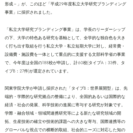
形成－」が、このほど「平成29年度私立大学研究ブランディング
事業」に採択されました。
「私立大学研究ブランディング事業」は、学長のリーダーシップ
の下、大学の特色ある研究を基軸として、全学的な独自色を大き
く打ち出す取組を行う私立大学・私立短期大学に対し、経常費・
設備費・施設費を一体として重点的に支援する文部科学省の事業
で、今年度は全国の188校が申請し、計60校(タイプA：33件、タ
イプB：27件)が選定されています。
関東学院大学が申請し採択された「タイプB：世界展開型」は、先
端的・学際的な研究拠点の整備により、全国的あるいは国際的な
経済・社会の発展、科学技術の進展に寄与する研究が対象です。
学際・融合領域・領域間連携研究等による新たな研究領域の開
拓、生産技術の確立や技術的課題への大きな寄与、国際連携等の
グローバルな視点での横断的取組、社会的ニーズに対応した知の