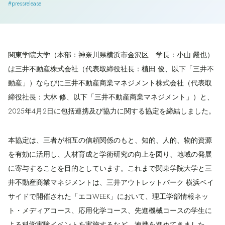
#pressrelease
関東学院大学（本部：神奈川県横浜市金沢区 学長：小山 嚴也）
は三井不動産株式会社（代表取締役社長：植田 俊、以下「三井不
動産」）ならびに三井不動産商業マネジメント株式会社（代表取
締役社長：大林 修、以下「三井不動産商業マネジメント」）と、
2025年4月2日に包括連携及び協力に関する協定を締結しました。
本協定は、三者が相互の信頼関係のもと、知的、人的、物的資源
を有効に活用し、人材育成と学術研究の向上を図り、地域の発展
に寄与することを目的としています。これまで関東学院大学と三
井不動産商業マネジメントは、三井アウトレットパーク 横浜ベイ
サイドで開催された「エコWEEK」において、理工学部情報ネッ
ト・メディアコース、応用化学コース、先進機械コースの学生に
よる科学実験イベントを実施するなど、連携を進めてきました。