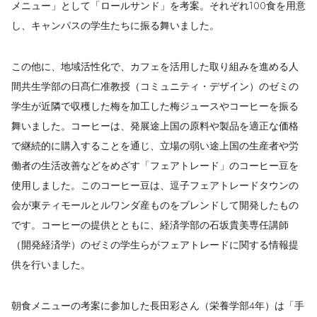
メニュー」として「ロールサンド」を考案。それぞれ100食を用意
し、キャンパスの学生たちに振る舞いました。
この他に、地域活性化で、カフェを活用した取り組みを進める人
間共生学部の日髙仁准教授（コミュニティ・デザイン）のゼミの
学生が近隣で収穫した梅を加工した梅ジュースやコーヒーを振る
舞いました。コーヒーは、発展途上国の原料や製品を適正な価格
で継続的に購入することを通じ、立場の弱い途上国の生産者や労
働者の生活改善などをめざす「フェアトレード」のコーヒー豆を
使用しました。このコーヒー豆は、逗子フェアトレードタウンの
会が東ティモールとルワンダ産ものをブレンドして開発したもの
です。コーヒーの提供とともに、経済学部の石坂貴美専任講師
（開発経済学）のゼミの学生らがフェアトレードに関する情報提
供を行いました。
朝食メニューの考案に参加した長田彩さん（栄養学部4年）は「手