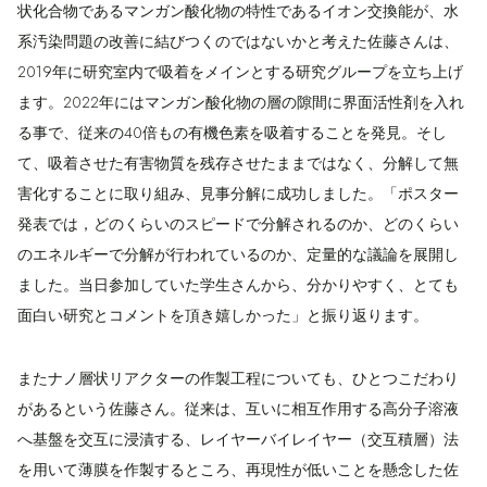
状化合物であるマンガン酸化物の特性であるイオン交換能が、水
系汚染問題の改善に結びつくのではないかと考えた佐藤さんは、
2019年に研究室内で吸着をメインとする研究グループを立ち上げ
ます。2022年にはマンガン酸化物の層の隙間に界面活性剤を入れ
る事で、従来の40倍もの有機色素を吸着することを発見。そし
て、吸着させた有害物質を残存させたままではなく、分解して無
害化することに取り組み、見事分解に成功しました。「ポスター
発表では，どのくらいのスピードで分解されるのか、どのくらい
のエネルギーで分解が行われているのか、定量的な議論を展開し
ました。当日参加していた学生さんから、分かりやすく、とても
面白い研究とコメントを頂き嬉しかった」と振り返ります。
またナノ層状リアクターの作製工程についても、ひとつこだわり
があるという佐藤さん。従来は、互いに相互作用する高分子溶液
へ基盤を交互に浸漬する、レイヤーバイレイヤー（交互積層）法
を用いて薄膜を作製するところ、再現性が低いことを懸念した佐