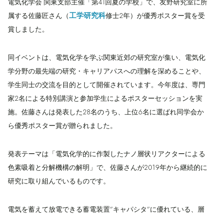
電気化学会 関東支部主催「第41回夏の学校」で、友野研究室に所
工学研究科
属する佐藤匠さん（
修士2年）が優秀ポスター賞を受
賞しました。
同イベントは、電気化学を学ぶ関東近郊の研究室が集い、電気化
学分野の最先端の研究・キャリアパスへの理解を深めることや、
学生同士の交流を目的として開催されています。今年度は、専門
家2名による特別講演と参加学生によるポスターセッションを実
施。佐藤さんは発表した28名のうち、上位6名に選ばれ同学会か
ら優秀ポスター賞が贈られました。
発表テーマは「電気化学的に作製したナノ層状リアクターによる
色素吸着と分解機構の解明」で、佐藤さんが2019年から継続的に
研究に取り組んでいるものです。
電気を蓄えて放電できる蓄電装置”キャパシタ”に優れている、層