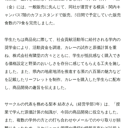
（金）には、一般販売に先んじて、同社が運営する横浜・関内キ
ャンパス7階のカフェスタンドで販売。5日間で予定していた販売
食数の79食を完売しました。
学生たちは商品化に際して、社会貢献活動等に給付される学内の
奨学金により、活動資金を調達。カレーの試作と原価計算を重
ね、株式会社有隣堂の方々とともに、学生が抵抗感なく購入でき
る価格設定と野菜のおいしさを存分に感じてもらえる工夫を施し
ました。また、県内の地産地消を推進する濱の八百屋の魅力など
を記載したリーフレットを制作。カレーを購入した学生らに配布
し、商品開発の趣旨を伝えました。
サークルの代表を務める梨本 結衣さん（経営学部3年）は、「授
業で学んだ原価計算の知識が、今回の商品開発に役立ちました。
また、複数の学外の方との打ち合わせやメールでのやり取りが頻
繁にあったため、スケジュール管理や適切な情報共有など以前よ