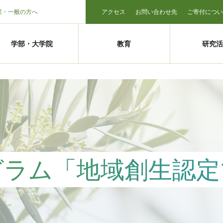
業・一般の方へ
アクセス
お問い合わせ先
ご寄付につい
学部・大学院
教育
研究活
グラム「地域創生認定