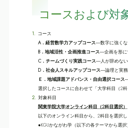
コースおよび対
コース
A．経営数学力アップコース
―数字に強くな
B．地域活性・企画推進コース
―企画を形に
C．チームづくり実践コース
―人が辞めない
D．社会人スキルアップコース
―論理と実務
Ｅ．地域課題アドバンス・自由選択コース
選択したコースに合わせて「大学科目（2科
対象科目
関東学院大学オンライン科目（2科目選択）
以下のオンライン科目から、2科目を選択し
●KGUかながわ学（以下の各テーマから選択