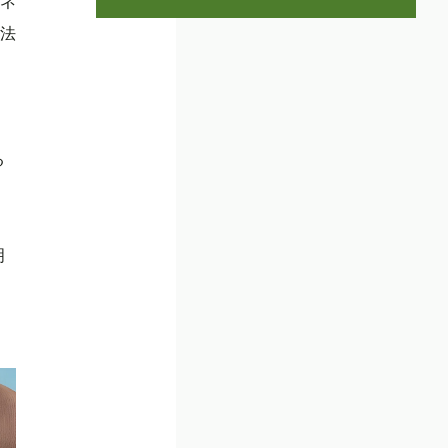
ネ
法
る
明