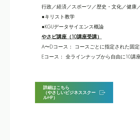
行政／経済／スポーツ／歴史・文化／健康
●キリスト教学
●KGUデータサイエンス概論
やさビ講座（10講座受講）
A〜Dコース： コースごとに指定された固定
Eコース： 全ラインナップから自由に10講
詳細はこちら
（やさしいビジネススクー
ルHP）