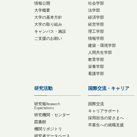
情報公開
社会学部
大学概要
法学部
大学の基本方針
経済学部
大学の取り組み
経営学部
キャンパス・施設
理工学部
ご支援のお願い
情報学部
建築・環境学部
人間共生学部
教育学部
栄養学部
看護学部
研究活動
国際交流・キャリア
研究報Research
国際交流
Expectations
キャリアサポート
研究機関・センター
採用担当の皆さまへ
図書館
卒業生への就職支援
機関リポジトリ
研究者データベース