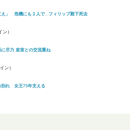
支え」 危機にも２人で…フィリップ殿下死去
イン）
に尽力 皇室との交流重ね
グイン）
別れ 女王73年支える