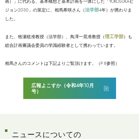
画）」に代わる、基本構想と基本計画を一体にした「YOKOSUKAビ
法学部
ジョン2030」の策定に、相馬希咲さん（
4年）が携わりま
した。
理工学部
また、牧瀬稔准教授（法学部）、鳥澤一晃准教授（
）も
総合計画審議会委員の学識経験者として携わっています。
相馬さんのコメントは下記よりご覧頂けます。（P.8参照）
広報よこすか（令和4年10月
号）
ニュースについての