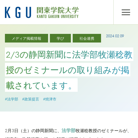
2024.02.09
メディア掲載情報
学び
社会連携
2/3の静岡新聞に法学部牧瀬稔教
授のゼミナールの取り組みが掲
載されています。
#法学部
#政策提言
#焼津市
法学部
2月3日（土）の静岡新聞に、
牧瀬稔教授のゼミナールが、