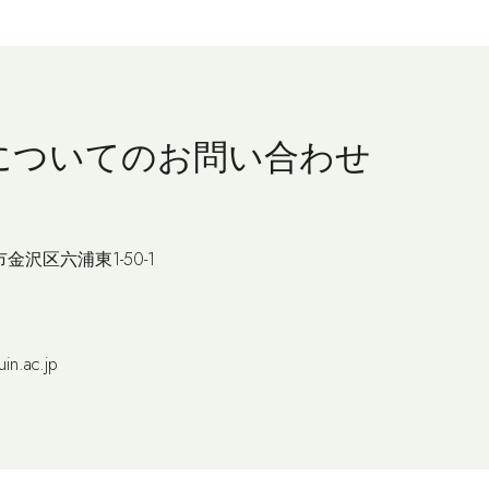
についての
お問い合わせ
市金沢区六浦東1-50-1
in.ac.jp