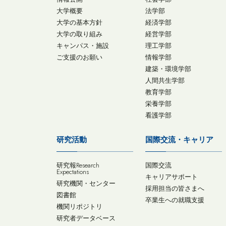
大学概要
法学部
大学の基本方針
経済学部
大学の取り組み
経営学部
キャンパス・施設
理工学部
ご支援のお願い
情報学部
建築・環境学部
人間共生学部
教育学部
栄養学部
看護学部
研究活動
国際交流・キャリア
研究報Research
国際交流
Expectations
キャリアサポート
研究機関・センター
採用担当の皆さまへ
図書館
卒業生への就職支援
機関リポジトリ
研究者データベース