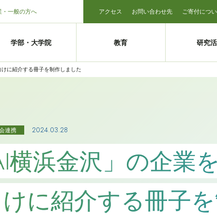
業・一般の方へ
アクセス
お問い合わせ先
ご寄付につい
学部・大学院
教育
研究活
生向けに紹介する冊子を制作しました
2024.03.28
会連携
KAI横浜金沢」の企
向けに紹介する冊子を