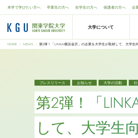
本学で学びたい方へ
卒業生の方へ
在学生の方へ
保護者の方へ
企
大学について
HOME
NEWS
第2弾！「LINKAI横浜金沢」の企業を大学生が取材して、大学
プレスリリース
お知らせ
大学の活動
社
第2弾！「LIN
して、大学生