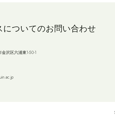
スについての
お問い合わせ
市金沢区六浦東1-50-1
in.ac.jp