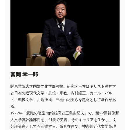
富岡 幸一郎
関東学院大学国際文化学部教授。研究テーマはキリスト教神学
と日本の近現代文学・思想・宗教。内村鑑三、カール・バル
ト、戦後文学、川端康成、三島由紀夫らを題材として著作があ
る。
1979年「意識の暗室 埴輪雄高と三島由紀夫」で、第22回群像新
人文学賞評論部門を、21歳で受賞。そのキャリアを生かし、文
芸評論家としても活躍する。鎌倉在住で、神奈川近代文学館理