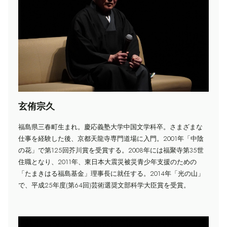
玄侑宗久
福島県三春町生まれ。慶応義塾大学中国文学科卒。さまざまな
仕事を経験した後、京都天龍寺専門道場に入門。2001年「中陰
の花」で第125回芥川賞を受賞する。2008年には福聚寺第35世
住職となり、2011年、東日本大震災被災青少年支援のための
「たまきはる福島基金」理事長に就任する。2014年「光の山」
で、平成25年度(第64回)芸術選奨文部科学大臣賞を受賞。