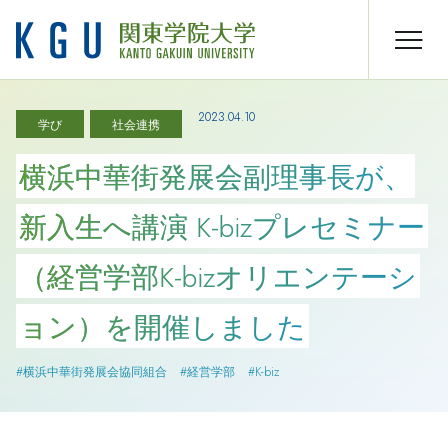
2023.04.10
学び
社会連携
横浜中華街発展会副理事長が、
新入生へ講演 K-bizプレセミナー
（経営学部K-bizオリエンテーシ
ョン）を開催しました
#横浜中華街発展会協同組合
#経営学部
#K-biz