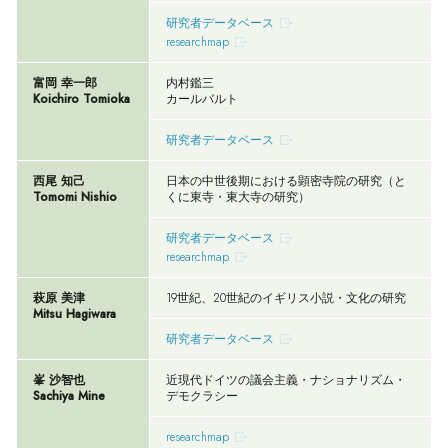
研究者データベース
researchmap
富岡 幸一郎
内村鑑三
Koichiro Tomioka
カールバルト
研究者データベース
西尾 知己
日本の中世後期における顕密寺院の研究（と
Tomomi Nishio
くに東寺・東大寺の研究）
研究者データベース
researchmap
萩原 美津
19世紀、20世紀のイギリス小説・文化の研究
Mitsu Hagiwara
研究者データベース
峯 沙智也
近現代ドイツの議会主義・ナショナリズム・
Sachiya Mine
デモクラシー
researchmap