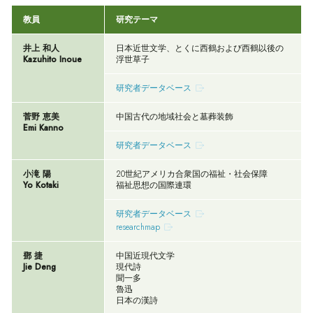
教員
研究テーマ
井上 和人
日本近世文学、とくに西鶴および西鶴以後の
Kazuhito Inoue
浮世草子
研究者データベース
菅野 恵美
中国古代の地域社会と墓葬装飾
Emi Kanno
研究者データベース
小滝 陽
20世紀アメリカ合衆国の福祉・社会保障
Yo Kotaki
福祉思想の国際連環
研究者データベース
researchmap
鄧 捷
中国近現代文学
Jie Deng
現代詩
聞一多
魯迅
日本の漢詩