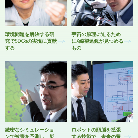
環境問題を解決する研
宇宙の原理に迫るため
究でSDGsの実現に貢献
にX線望遠鏡が見つめる
する
もの
緻密なシミュレーショ
ロボットの頭脳を拡張
ンで被害を予測し、災
する技術で、未来の豊