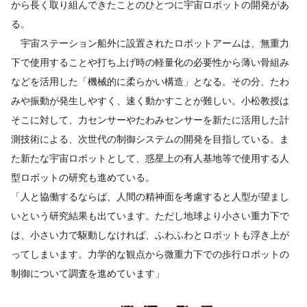
から長く取り組んできたことのひとつに宇宙ロボットの開発があ
る。
宇宙ステーション船外に設置されたロボットアームは、無重力
下で使用することや打ち上げ時の軽量化の必要性から薄い骨組み
などを活用した「機械的に柔らかい構造」となる。その分、たわ
みや振動が発生しやすく、速く動かすことが難しい。小松教授は
そこに対して、力センサーやたわみセンサーを新たに活用した計
測技術による、次世代の制御システムの開発を目指している。ま
た新たな宇宙ロボットとして、惑星上の有人基地等で使用する人
型ロボットの研究も進めている。
「人と協働するならば、人間の精神面を考慮すると人型が望まし
いという研究結果も出ています。ただし地球より小さい重力下で
は、小さい力で駆動しなければ、ふわふわとロボットも浮き上が
ってしまいます。力学的な観点から微重力下での歩行ロボットの
制御について調査を進めています」